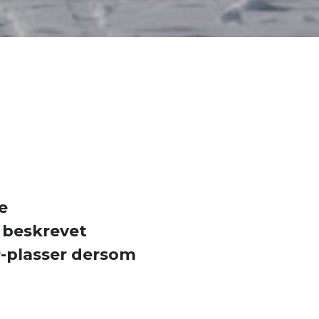
e
 beskrevet
P-plasser dersom