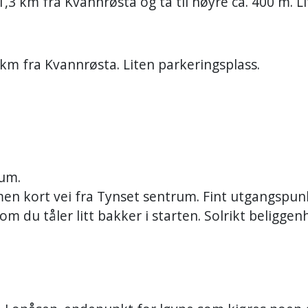
1,3 km fra Kvannrøsta og ta til høyre ca. 400 m. L
 km fra Kvannrøsta. Liten parkeringsplass.
rum.
men kort vei fra Tynset sentrum. Fint utgangspun
m du tåler litt bakker i starten. Solrikt beliggen