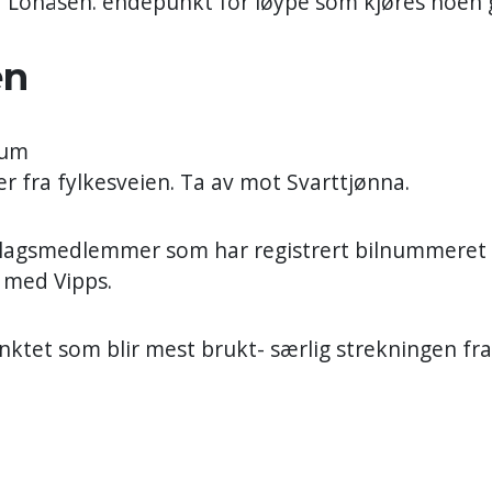
 Lonåsen. endepunkt for løype som kjøres noen g
en
rum
r fra fylkesveien. Ta av mot Svarttjønna.
urlagsmedlemmer som har registrert bilnummeret
- med Vipps.
ktet som blir mest brukt- særlig strekningen fram