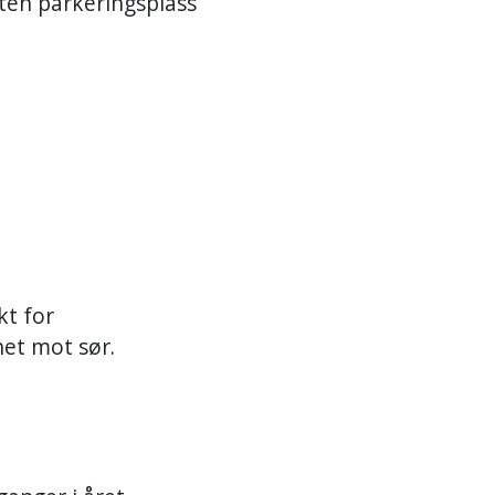
iten parkeringsplass
kt for
het mot sør.