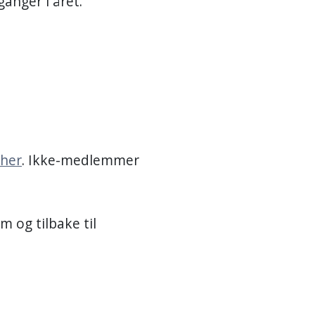
anger i året.
her
. Ikke-medlemmer
 og tilbake til