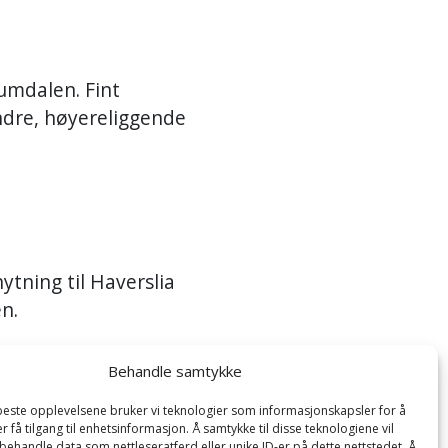
umdalen. Fint
indre, høyereliggende
ytning til Haverslia
en.
Behandle samtykke
 beste opplevelsene bruker vi teknologier som informasjonskapsler for å
er få tilgang til enhetsinformasjon. Å samtykke til disse teknologiene vil
trum. Parkeringsplass.
å behandle data som nettleseratferd eller unike ID-er på dette nettstedet. Å