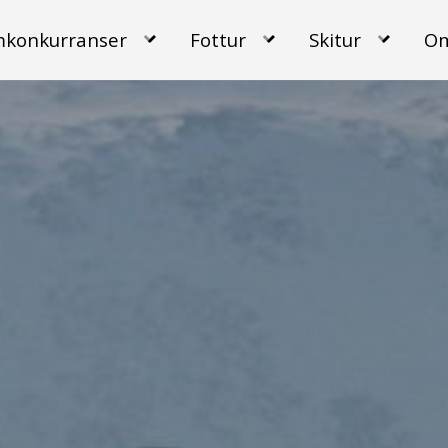
mkonkurranser
Fottur
Skitur
Om