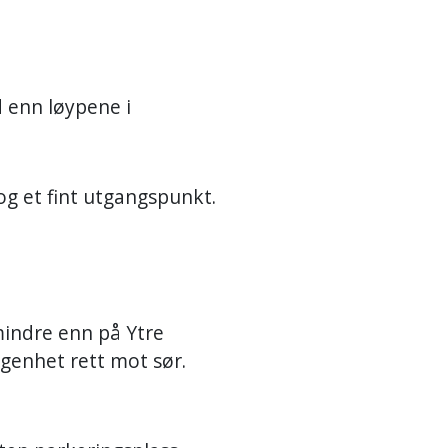
 enn løypene i
og et fint utgangspunkt.
mindre enn på Ytre
iggenhet rett mot sør.