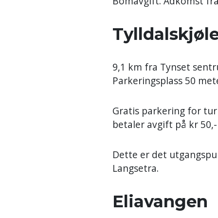
Bomavgift. Adkomst fra
Tylldalskjøl
9,1 km fra Tynset sent
Parkeringsplass 50 mete
Gratis parkering for t
betaler avgift på kr 50,
Dette er det utgangspun
Langsetra.
Eliavangen