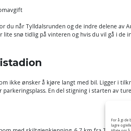
Bomavgift
or du når Tylldalsrunden og de indre delene av A
lite snø tidlig på vinteren og hvis du vil gå i de 
istadion
om ikke ønsker å kjøre langt med bil. Ligger i tilkn
parkeringsplass. En del stigning i starten av tur
For å gi de
lagre og/ell
bom med skiltgjenkjenning. 6,7 km fra Tynset sen
tillate oss 