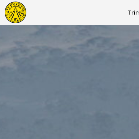
Tri
Hopp til hovedinnhold